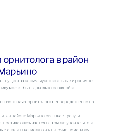
м орнитолога в район
Марьино
 – существа весьма чувствительные и ранимые,
инику может быть довольно сложной и
 вызов врача-орнитолога непосредственно на
ит» в районе Марьино оказывает услуги
агностика оказывается на том же уровне, что и
ые анализы возможно взять прямо дома; врач