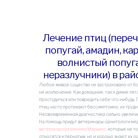
Лечение птиц (переч
попугай, амадин, ка
волнистый попуга
неразлучники) в ра
Любое живое существо не застраховано от бол
не исключение. Как домашние, так и дикие ле
простудиться или повредить себе что-нибудь. 
птиц часто протекают бессимптомно, их трудно
Несвоевременная диагностика сильно увеличи
На помощь придут ветеринары-орнитологи ме
ветеринарная клиника Марьино
, которые не т
относятся к пернатым, но и хорошо знают их 