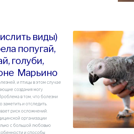
ислить виды)
рела попугай,
й, голуби,
йоне Марьино
езней, и птицы в этом случае
тающие создания могу
Проблема в том, что болезни
 заметить и отследить.
вает риск осложнений.
дицинской организации
олько с большой любовью
особенности и способы