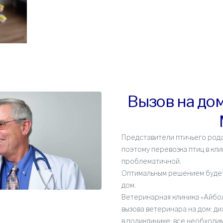
Вызов на до
Представители птичьего рода
поэтому перевозка птиц в кл
проблематичной.
Оптимальным решением будет
дом.
Ветеринарная клиника «Айбол
вызова ветеринара на дом: ди
в поликлинике; все необходим