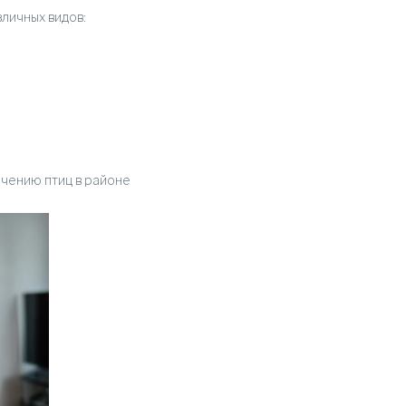
зличных видов:
ечению птиц в районе