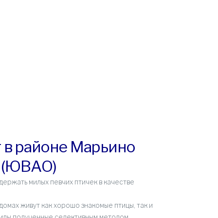
 в районе Марьино
(ЮВАО)
держать милых певчих птичек в качестве
домах живут как хорошо знакомые птицы, так и
виды полученные селективным методом.