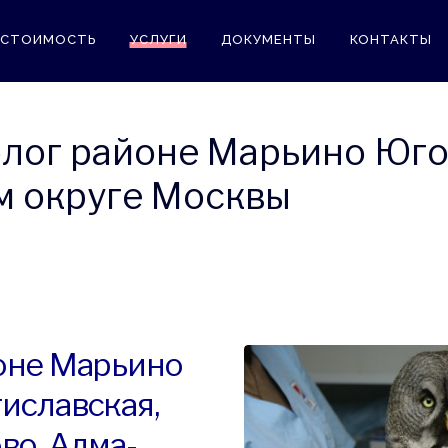
СТОИМОСТЬ
УСЛУГИ
ДОКУМЕНТЫ
КОНТАКТЫ
олог районе Марьино Юг
м округе Москвы
оне Марьино
иславская,
во, Алма-