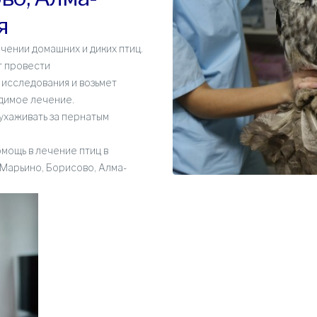
я
чении домашних и диких птиц.
т провести
исследования и возьмет
димое лечение.
 ухаживать за пернатым
мощь в лечение птиц в
Марьино, Борисово, Алма-